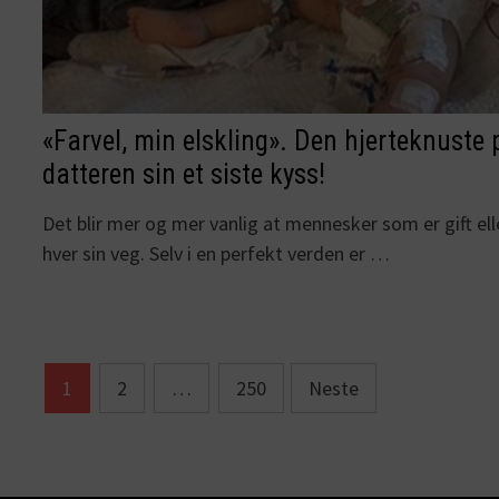
«Farvel, min elskling». Den hjerteknuste
datteren sin et siste kyss!
Det blir mer og mer vanlig at mennesker som er gift e
hver sin veg. Selv i en perfekt verden er …
Sidepaginering
1
2
…
250
Neste