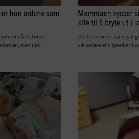
sier hun ordene som
Mammaen kysser sin
alle til å bryte ut i l
som er våre største
Dette kommer sannsynligvis
le helten, men det …
vel søtere enn spedbarn 