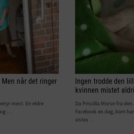
 Men når det ringer
Ingen trodde den li
kvinnen mistet aldr
 betyr mest. En eldre
Da Priscilla Morse fra de
, og …
Facebook en dag, kom hun 
vistes …