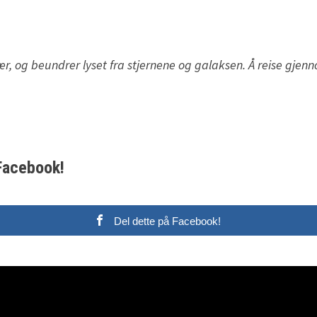
r, og beundrer lyset fra stjernene og galaksen. Å reise gjen
 Facebook!
Del dette på Facebook!