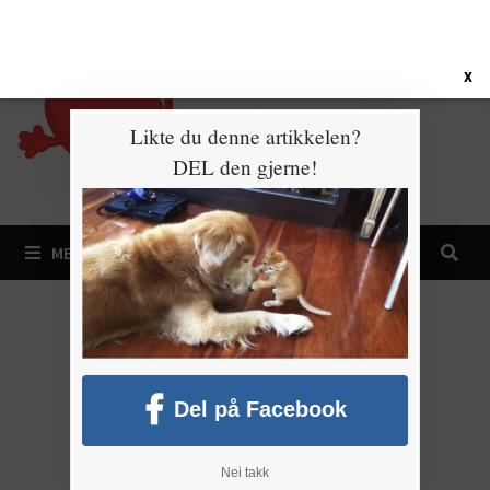
Gå
10. august 2026
til
innhold
X
Likte du denne artikkelen?
DEL den gjerne!
MENY
Del på Facebook
Nei takk