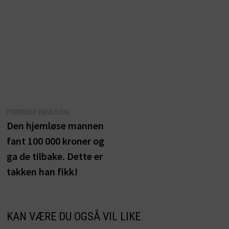
Innleggsnavigasjon
Forrige
FORRIGE INNLEGG
innlegg:
Den hjemløse mannen
fant 100 000 kroner og
ga de tilbake. Dette er
takken han fikk!
KAN VÆRE DU OGSÅ VIL LIKE