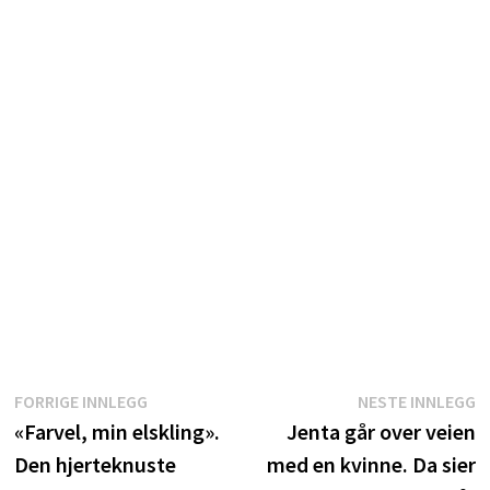
Innleggsnavigasjon
Forrige
N
FORRIGE INNLEGG
NESTE INNLEGG
innlegg:
i
«Farvel, min elskling».
Jenta går over veien
Den hjerteknuste
med en kvinne. Da sier