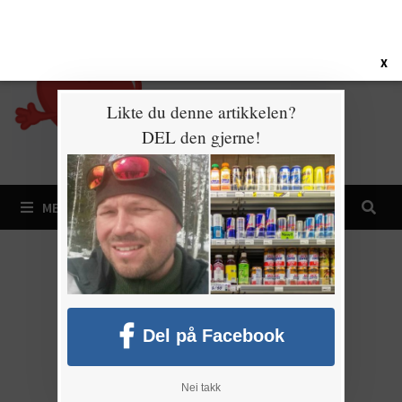
Gå
7. august 2026
til
innhold
X
Likte du denne artikkelen?
DEL den gjerne!
MENY
Del på Facebook
Nei takk