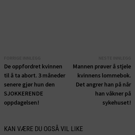
Innleggsnavigasjon
Forrige
N
FORRIGE INNLEGG
NESTE INNLEGG
innlegg:
i
De oppfordret kvinnen
Mannen prøver å stjele
til å ta abort. 3 måneder
kvinnens lommebok.
senere gjør hun den
Det angrer han på når
SJOKKERENDE
han våkner på
oppdagelsen!
sykehuset!
KAN VÆRE DU OGSÅ VIL LIKE