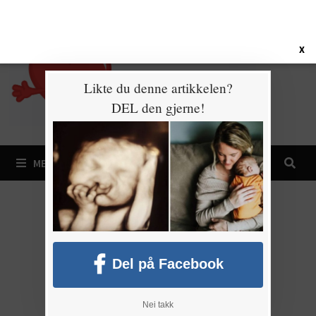
Gå
7. august 2026
til
innhold
X
Likte du denne artikkelen?
DEL den gjerne!
MENY
Del på Facebook
Nei takk