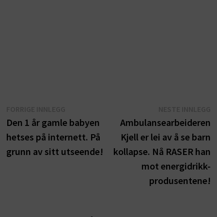
Innleggsnavigasjon
Forrige
N
FORRIGE INNLEGG
NESTE INNLEGG
innlegg:
i
Den 1 år gamle babyen
Ambulansearbeideren
hetses på internett. På
Kjell er lei av å se barn
grunn av sitt utseende!
kollapse. Nå RASER han
mot energidrikk-
produsentene!