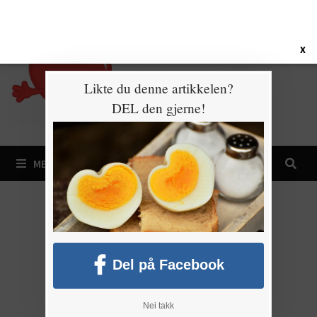
Gå
8. august 2026
til
innhold
X
Likte du denne artikkelen?
DEL den gjerne!
MENY
Del på Facebook
Nei takk