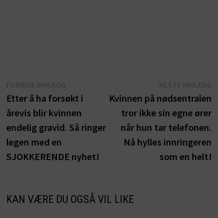
Innleggsnavigasjon
Forrige
N
FORRIGE INNLEGG
NESTE INNLEGG
innlegg:
i
Etter å ha forsøkt i
Kvinnen på nødsentralen
årevis blir kvinnen
tror ikke sin egne ører
endelig gravid. Så ringer
når hun tar telefonen.
legen med en
Nå hylles innringeren
SJOKKERENDE nyhet!
som en helt!
KAN VÆRE DU OGSÅ VIL LIKE