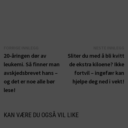
Innleggsnavigasjon
Forrige
N
FORRIGE INNLEGG
NESTE INNLEGG
innlegg:
i
20-åringen dør av
Sliter du med å bli kvitt
leukemi. Så finner man
de ekstra kiloene? Ikke
avskjedsbrevet hans –
fortvil – ingefær kan
og det er noe alle bør
hjelpe deg ned i vekt!
lese!
KAN VÆRE DU OGSÅ VIL LIKE