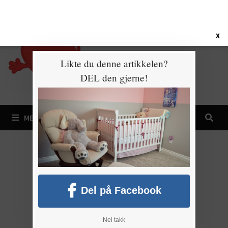
Gå
9. august 2026
til
innhold
X
Likte du denne artikkelen?
DEL den gjerne!
MENY
Del på Facebook
Nei takk