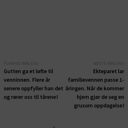
Innleggsnavigasjon
Forrige
N
FORRIGE INNLEGG
NESTE INNLEGG
innlegg:
i
Gutten ga et løfte til
Ekteparet lar
venninnen. Flere år
familievennen passe 1-
senere oppfyller han det
åringen. Når de kommer
og rører oss til tårene!
hjem gjør de seg en
grusom oppdagelse!