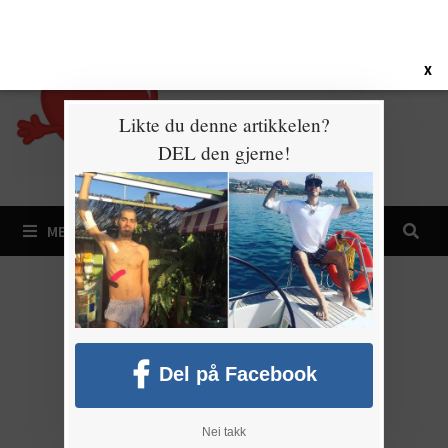
Gå
9. august 2026
til
innhold
X
Likte du denne artikkelen?
DEL den gjerne!
MENY
Del på Facebook
Nei takk