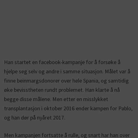
Han startet en facebook-kampanje for å forsøke å
hjelpe seg selv og andre i samme situasjon. Målet var å
finne beinmargsdonorer over hele Spania, og samtidig
øke bevisstheten rundt problemet. Han klarte å nå
begge disse målene. Men etter en misslykket
transplantasjon i oktober 2016 ender kampen for Pablo,
og han dør på nyåret 2017.
Men kampanjen fortsatte å rulle, og snart har han over