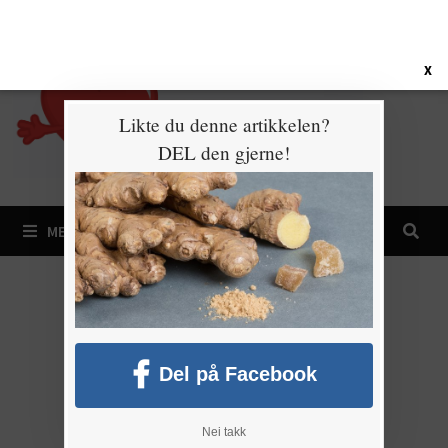
Gå
7. august 2026
til
innhold
X
Likte du denne artikkelen?
DEL den gjerne!
MENY
Del på Facebook
Nei takk