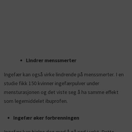
Lindrer menssmerter
Ingefær kan også virke lindrende på menssmerter. I en
studie fikk 150 kvinner ingefærpulver under
mensturasjonen og det viste seg å ha samme effekt
som legemiddelet ibuprofen.
Ingefær øker forbrenningen
Ingefær kan hjelpe deg med å gå ned i vekt. Dette