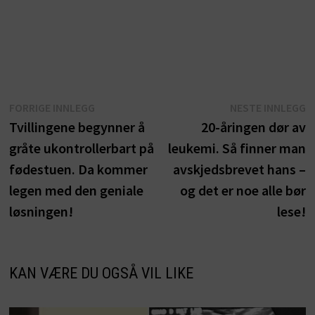
Innleggsnavigasjon
Forrige
N
FORRIGE INNLEGG
NESTE INNLEGG
innlegg:
i
Tvillingene begynner å
20-åringen dør av
gråte ukontrollerbart på
leukemi. Så finner man
fødestuen. Da kommer
avskjedsbrevet hans –
legen med den geniale
og det er noe alle bør
løsningen!
lese!
KAN VÆRE DU OGSÅ VIL LIKE