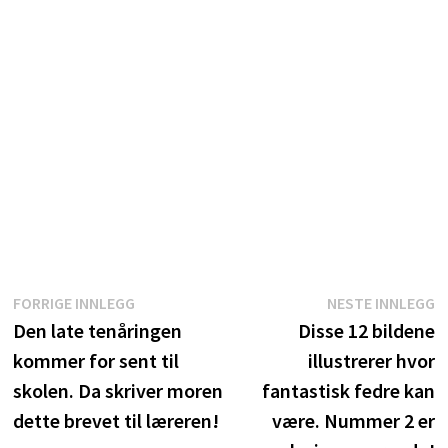
Innleggsnavigasjon
Forrige
N
FORRIGE INNLEGG
NESTE INNLEGG
innlegg:
i
Den late tenåringen
Disse 12 bildene
kommer for sent til
illustrerer hvor
skolen. Da skriver moren
fantastisk fedre kan
dette brevet til læreren!
være. Nummer 2 er