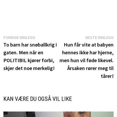
Innleggsnavigasjon
Forrige
N
FORRIGE INNLEGG
NESTE INNLEGG
innlegg:
i
To barn har snøballkrig i
Hun får vite at babyen
gaten. Men når en
hennes ikke har hjerne,
POLITIBIL kjører forbi,
men hun vil føde likevel.
skjer det noe merkelig!
Årsaken rører meg til
tårer!
KAN VÆRE DU OGSÅ VIL LIKE