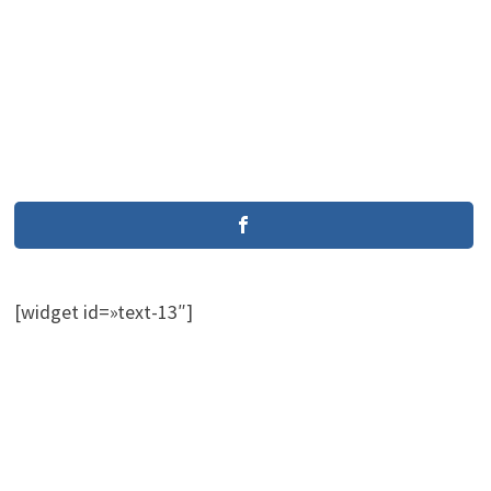
[widget id=»text-13″]