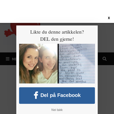
Gå
8. august 2026
til
innhold
X
Likte du denne artikkelen?
DEL den gjerne!
MENY
Del på Facebook
Nei takk