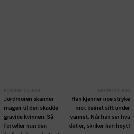
Innleggsnavigasjon
Forrige
N
FORRIGE INNLEGG
NESTE INNLEGG
innlegg:
i
Jordmoren skanner
Han kjenner noe stryke
magen til den skadde
mot beinet sitt under
gravide kvinnen. Så
vannet. Når han ser hva
forteller hun den
det er, skriker han høyt!