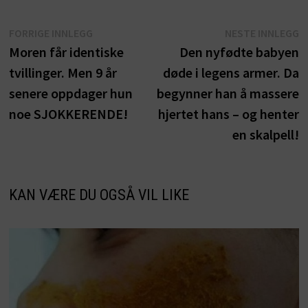
Innleggsnavigasjon
Forrige
N
FORRIGE INNLEGG
NESTE INNLEGG
innlegg:
i
Moren får identiske
Den nyfødte babyen
tvillinger. Men 9 år
døde i legens armer. Da
senere oppdager hun
begynner han å massere
noe SJOKKERENDE!
hjertet hans – og henter
en skalpell!
KAN VÆRE DU OGSÅ VIL LIKE