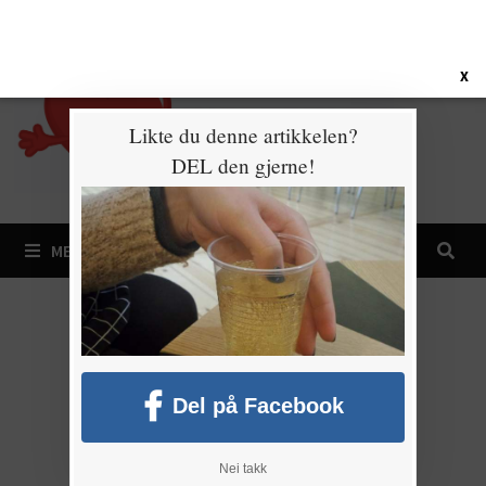
Gå
8. august 2026
til
innhold
X
Likte du denne artikkelen?
DEL den gjerne!
MENY
Del på Facebook
Nei takk