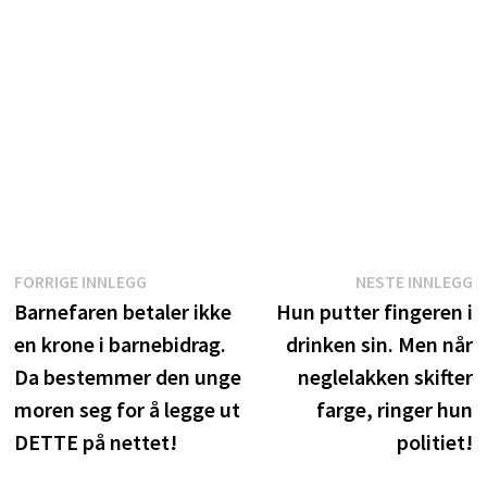
Innleggsnavigasjon
Forrige
N
FORRIGE INNLEGG
NESTE INNLEGG
innlegg:
i
Barnefaren betaler ikke
Hun putter fingeren i
en krone i barnebidrag.
drinken sin. Men når
Da bestemmer den unge
neglelakken skifter
moren seg for å legge ut
farge, ringer hun
DETTE på nettet!
politiet!