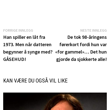
Innleggsnavigasjon
Forrige
N
FORRIGE INNLEGG
NESTE INNLEGG
innlegg:
i
Han spiller en låt fra
De tok 98-åringens
1973. Men når datteren
førerkort fordi hun var
begynner å synge med?
«for gammel»… Det hun
GÅSEHUD!
gjorde da sjokkerte alle!
KAN VÆRE DU OGSÅ VIL LIKE