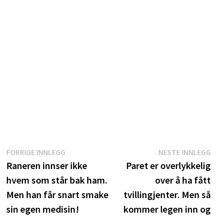
Innleggsnavigasjon
Forrige
N
FORRIGE INNLEGG
NESTE INNLEGG
innlegg:
i
Raneren innser ikke
Paret er overlykkelig
hvem som står bak ham.
over å ha fått
Men han får snart smake
tvillingjenter. Men så
sin egen medisin!
kommer legen inn og