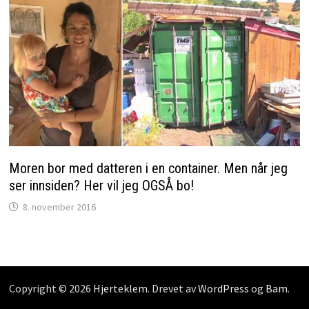
Moren bor med datteren i en container. Men når jeg
ser innsiden? Her vil jeg OGSÅ bo!
8. november 2016
Copyright © 2026
Hjerteklem
. Drevet av
WordPress
og
Bam
.