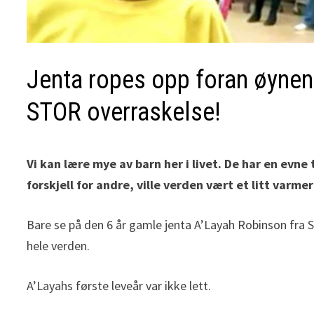
Jenta ropes opp foran øynene
STOR overraskelse!
Vi kan lære mye av barn her i livet. De har en evne
forskjell for andre, ville verden vært et litt varme
Bare se på den 6 år gamle jenta A’Layah Robinson fra Su
hele verden.
A’Layahs første leveår var ikke lett.