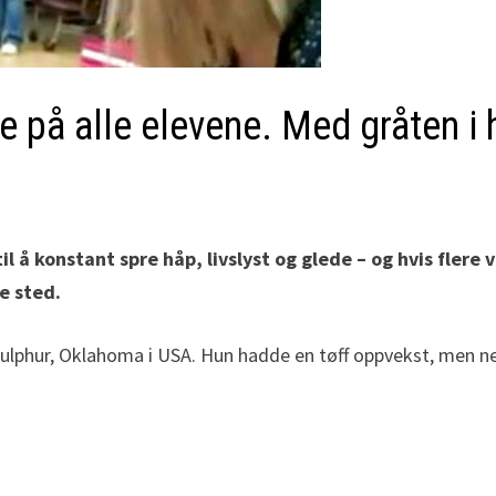
 på alle elevene. Med gråten i 
 til å konstant spre håp, livslyst og glede – og hvis fl
re sted.
lphur, Oklahoma i USA. Hun hadde en tøff oppvekst, men nekte