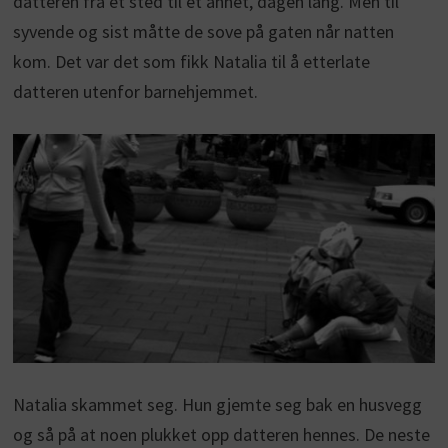
datteren fra et sted til et annet, dagen lang. Men til
syvende og sist måtte de sove på gaten når natten
kom. Det var det som fikk Natalia til å etterlate
datteren utenfor barnehjemmet.
Natalia skammet seg. Hun gjemte seg bak en husvegg
og så på at noen plukket opp datteren hennes. De neste