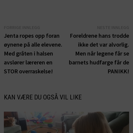
Innleggsnavigasjon
Forrige
N
FORRIGE INNLEGG
NESTE INNLEGG
innlegg:
i
Jenta ropes opp foran
Foreldrene hans trodde
øynene på alle elevene.
ikke det var alvorlig.
Med gråten i halsen
Men når legene får se
avslører læreren en
barnets hudfarge får de
STOR overraskelse!
PANIKK!
KAN VÆRE DU OGSÅ VIL LIKE