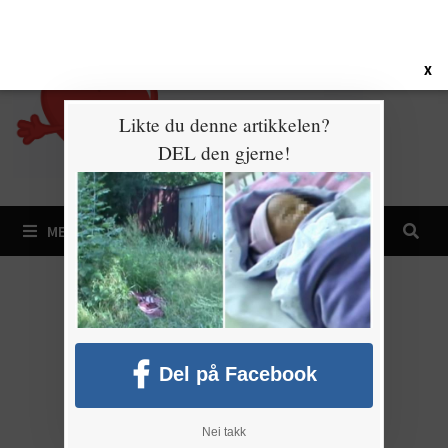
Gå
7. august 2026
til
innhold
X
Likte du denne artikkelen?
DEL den gjerne!
MENY
Del på Facebook
Nei takk