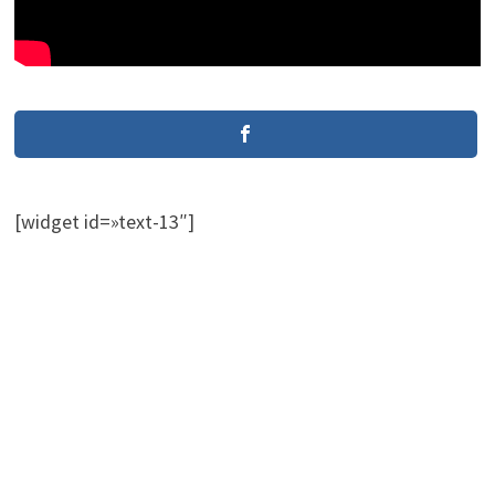
[widget id=»text-13″]