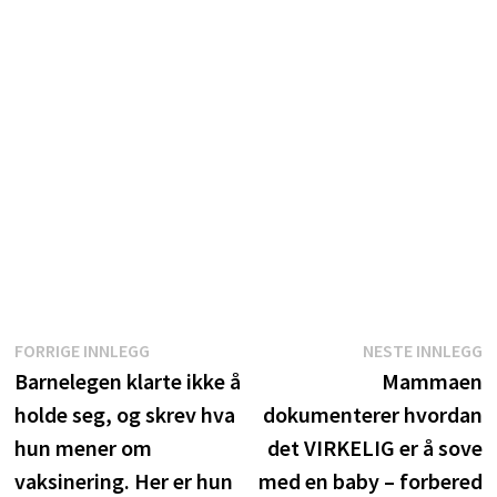
Innleggsnavigasjon
Forrige
N
FORRIGE INNLEGG
NESTE INNLEGG
innlegg:
i
Barnelegen klarte ikke å
Mammaen
holde seg, og skrev hva
dokumenterer hvordan
hun mener om
det VIRKELIG er å sove
vaksinering. Her er hun
med en baby – forbered