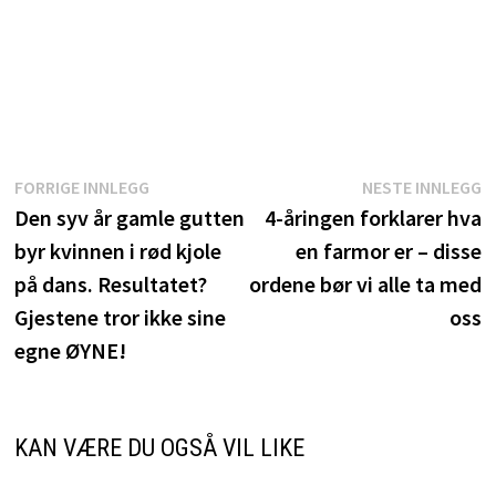
Innleggsnavigasjon
Forrige
N
FORRIGE INNLEGG
NESTE INNLEGG
innlegg:
i
Den syv år gamle gutten
4-åringen forklarer hva
byr kvinnen i rød kjole
en farmor er – disse
på dans. Resultatet?
ordene bør vi alle ta med
Gjestene tror ikke sine
oss
egne ØYNE!
KAN VÆRE DU OGSÅ VIL LIKE