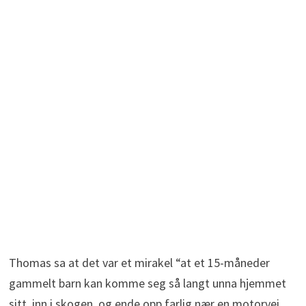
Thomas sa at det var et mirakel “at et 15-måneder
gammelt barn kan komme seg så langt unna hjemmet
sitt, inn i skogen, og ende opp farlig nær en motorvei,