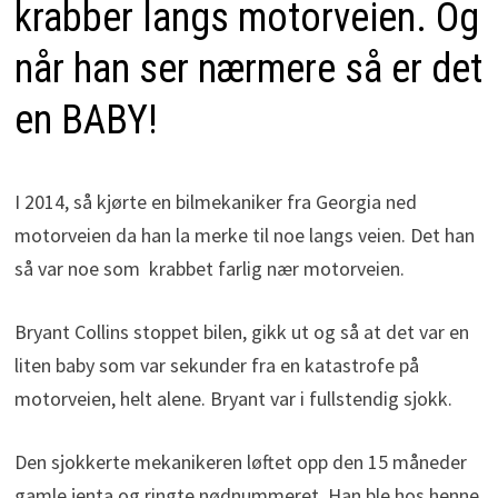
krabber langs motorveien. Og
når han ser nærmere så er det
en BABY!
I 2014, så kjørte en bilmekaniker fra Georgia ned
motorveien da han la merke til noe langs veien. Det han
så var noe som krabbet farlig nær motorveien.
Bryant Collins stoppet bilen, gikk ut og så at det var en
liten baby som var sekunder fra en katastrofe på
motorveien, helt alene. Bryant var i fullstendig sjokk.
Den sjokkerte mekanikeren løftet opp den 15 måneder
gamle jenta og ringte nødnummeret. Han ble hos henne