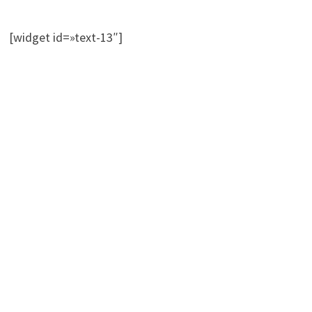
[widget id=»text-13″]