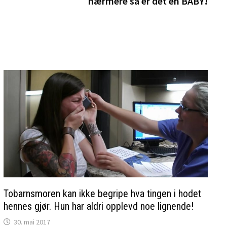
nærmere så er det en BABY!
Tobarnsmoren kan ikke begripe hva tingen i hodet
hennes gjør. Hun har aldri opplevd noe lignende!
30. mai 2017