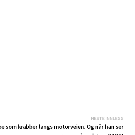
Nest
NESTE INNLEGG
innle
oe som krabber langs motorveien. Og når han ser