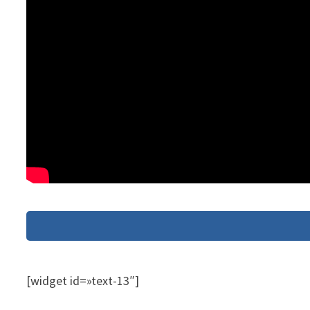
[widget id=»text-13″]