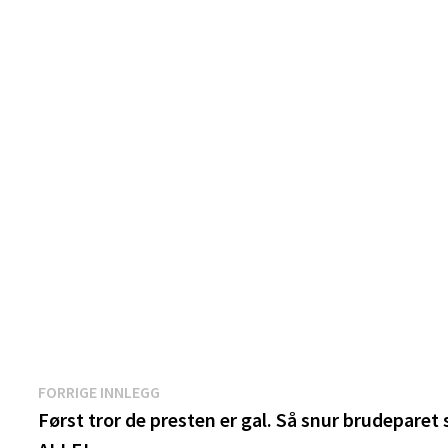
Innleggsnavigasjon
Forrige
FORRIGE INNLEGG
innlegg:
Først tror de presten er gal. Så snur brudeparet