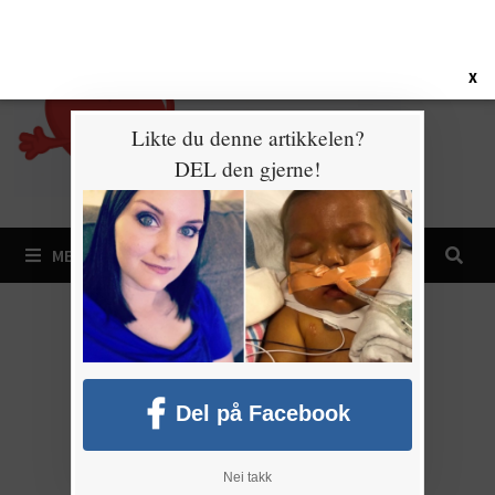
Gå
8. august 2026
til
innhold
X
Likte du denne artikkelen?
DEL den gjerne!
MENY
Del på Facebook
Nei takk