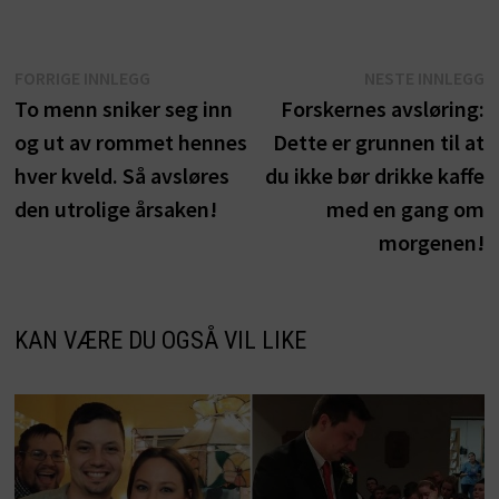
Innleggsnavigasjon
Forrige
N
FORRIGE INNLEGG
NESTE INNLEGG
innlegg:
i
To menn sniker seg inn
Forskernes avsløring:
og ut av rommet hennes
Dette er grunnen til at
hver kveld. Så avsløres
du ikke bør drikke kaffe
den utrolige årsaken!
med en gang om
morgenen!
KAN VÆRE DU OGSÅ VIL LIKE