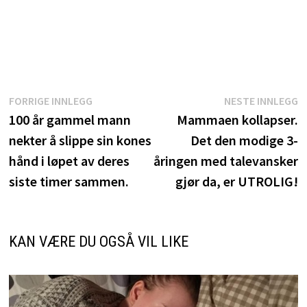
Innleggsnavigasjon
Forrige
N
FORRIGE INNLEGG
NESTE INNLEGG
innlegg:
i
100 år gammel mann
Mammaen kollapser.
nekter å slippe sin kones
Det den modige 3-
hånd i løpet av deres
åringen med talevansker
siste timer sammen.
gjør da, er UTROLIG!
KAN VÆRE DU OGSÅ VIL LIKE