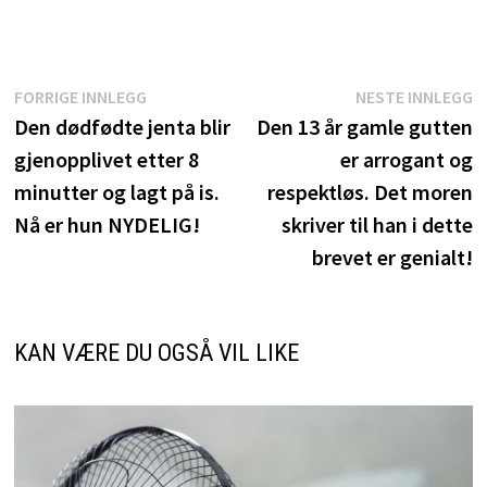
Innleggsnavigasjon
Forrige
N
FORRIGE INNLEGG
NESTE INNLEGG
innlegg:
i
Den dødfødte jenta blir
Den 13 år gamle gutten
gjenopplivet etter 8
er arrogant og
minutter og lagt på is.
respektløs. Det moren
Nå er hun NYDELIG!
skriver til han i dette
brevet er genialt!
KAN VÆRE DU OGSÅ VIL LIKE