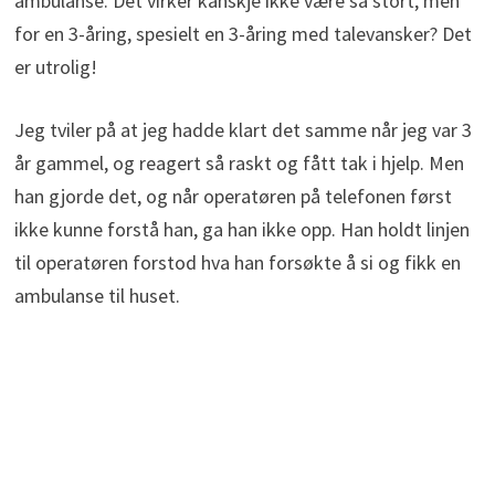
ambulanse. Det virker kanskje ikke være så stort, men
for en 3-åring, spesielt en 3-åring med talevansker? Det
er utrolig!
Jeg tviler på at jeg hadde klart det samme når jeg var 3
år gammel, og reagert så raskt og fått tak i hjelp. Men
han gjorde det, og når operatøren på telefonen først
ikke kunne forstå han, ga han ikke opp. Han holdt linjen
til operatøren forstod hva han forsøkte å si og fikk en
ambulanse til huset.