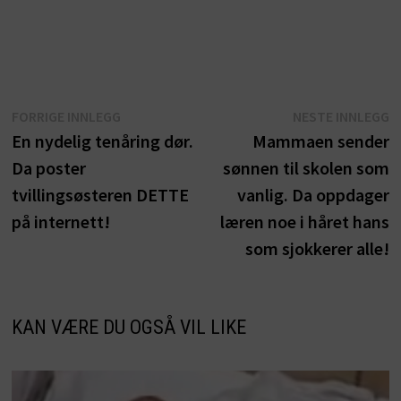
Innleggsnavigasjon
Forrige
N
FORRIGE INNLEGG
NESTE INNLEGG
innlegg:
i
En nydelig tenåring dør.
Mammaen sender
Da poster
sønnen til skolen som
tvillingsøsteren DETTE
vanlig. Da oppdager
på internett!
læren noe i håret hans
som sjokkerer alle!
KAN VÆRE DU OGSÅ VIL LIKE