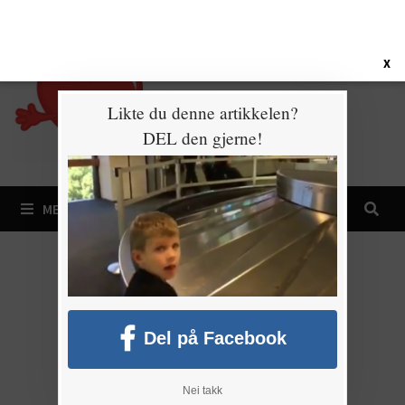
Gå
6. august 2026
til
innhold
X
Likte du denne artikkelen?
DEL den gjerne!
MENY
Del på Facebook
Nei takk