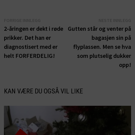
Innleggsnavigasjon
Forrige
N
FORRIGE INNLEGG
NESTE INNLEGG
innlegg:
i
2-åringen er dekt i røde
Gutten står og venter på
prikker. Det han er
bagasjen sin på
diagnostisert med er
flyplassen. Men se hva
helt FORFERDELIG!
som plutselig dukker
opp!
KAN VÆRE DU OGSÅ VIL LIKE