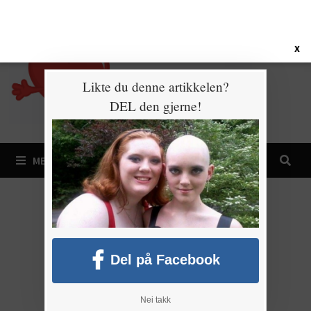
Gå
8. august 2026
til
innhold
X
Likte du denne artikkelen?
DEL den gjerne!
MENY
Del på Facebook
Nei takk