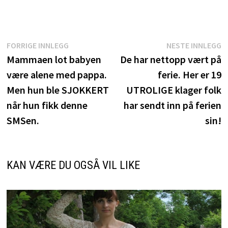
Innleggsnavigasjon
Forrige
N
FORRIGE INNLEGG
NESTE INNLEGG
innlegg:
i
Mammaen lot babyen
De har nettopp vært på
være alene med pappa.
ferie. Her er 19
Men hun ble SJOKKERT
UTROLIGE klager folk
når hun fikk denne
har sendt inn på ferien
SMSen.
sin!
KAN VÆRE DU OGSÅ VIL LIKE