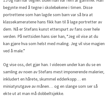
15 og han har tegnet siden han var fem år gammel. Han
begynte med å tegne i skolebøkene i timen. Disse
portrettene som han lagde som barn var så bra at
klassekameratene hans fikk han til å lage portretter av
dem. Nå er Stefans kunst etterspurt av fans over hele
verden. På nettsiden hans sier han, “Jeg vil vise at du
kan gjøre hva som helst med maling. Jeg vil vise magien
ved å male.”
Og vise oss, det gjør han. I videoen under kan du se en
samling av noen av Stefans mest imponerende malerier,
inkludert en hårete, skummel edderkopp… en
miniatyrutgave av månen… og en slange som ser så
ekte ut at man må dobbeltsjekke.