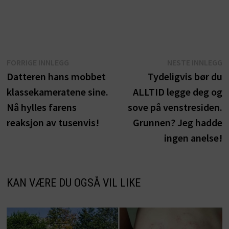
Innleggsnavigasjon
Forrige
N
FORRIGE INNLEGG
NESTE INNLEGG
innlegg:
i
Datteren hans mobbet
Tydeligvis bør du
klassekameratene sine.
ALLTID legge deg og
Nå hylles farens
sove på venstresiden.
reaksjon av tusenvis!
Grunnen? Jeg hadde
ingen anelse!
KAN VÆRE DU OGSÅ VIL LIKE