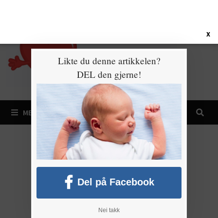
Gå
7. august 2026
til
innhold
X
Likte du denne artikkelen?
DEL den gjerne!
MENY
Del på Facebook
Nei takk