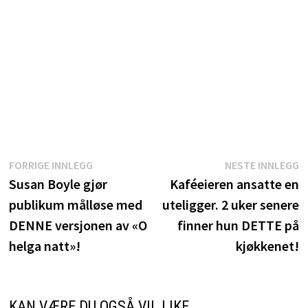
Innleggsnavigasjon
Forrige
N
FORRIGE INNLEGG
NESTE INNLEGG
innlegg:
i
Susan Boyle gjør
Kaféeieren ansatte en
publikum målløse med
uteligger. 2 uker senere
DENNE versjonen av «O
finner hun DETTE på
helga natt»!
kjøkkenet!
KAN VÆRE DU OGSÅ VIL LIKE