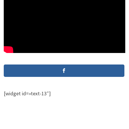
[widget id=»text-13″]