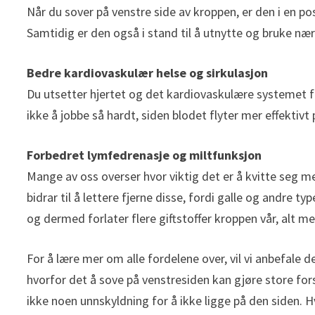
Når du sover på venstre side av kroppen, er den i en po
Samtidig er den også i stand til å utnytte og bruke næ
Bedre kardiovaskulær helse og sirkulasjon
Du utsetter hjertet og det kardiovaskulære systemet fo
ikke å jobbe så hardt, siden blodet flyter mer effektiv
Forbedret lymfedrenasje og miltfunksjon
Mange av oss overser hvor viktig det er å kvitte seg me
bidrar til å lettere fjerne disse, fordi galle og andre ty
og dermed forlater flere giftstoffer kroppen vår, alt 
For å lære mer om alle fordelene over, vil vi anbefale 
hvorfor det å sove på venstresiden kan gjøre store forskj
ikke noen unnskyldning for å ikke ligge på den siden. H