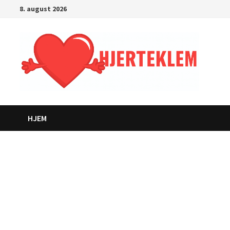
Gå
8. august 2026
til
innhold
HJEM