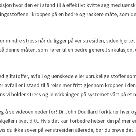
sisjon hvor den er i stand til å effektivt kvitte seg med uøn
ringsstoffene i kroppen på en bedre og raskere måte, som den
r mindre stress når du ligger på venstresiden, siden hjertet
t på denne måten, som fører til en bedre generell sirkulasjon,
d giftstoffer, avfall og uønskede eller ubrukelige stoffer s
per avfall er i stand til å reise mer fritt gjennom kroppen i den
mens vi holder stress og innvirkningen på systemet vårt på et
deg å se videoen nedenfor! Dr John Douillard forklarer hver o
eller i livet ditt. Hvis det kan forbedre helsen din på mer enn
vis du ikke sover på venstresiden allerede, bør du prøve det i