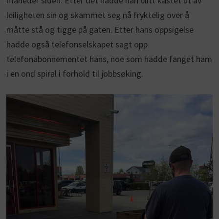
måneder siden. Etter det hadde han blitt kastet ut av
leiligheten sin og skammet seg nå fryktelig over å
måtte stå og tigge på gaten. Etter hans oppsigelse
hadde også telefonselskapet sagt opp
telefonabonnementet hans, noe som hadde fanget ham
i en ond spiral i forhold til jobbsøking.