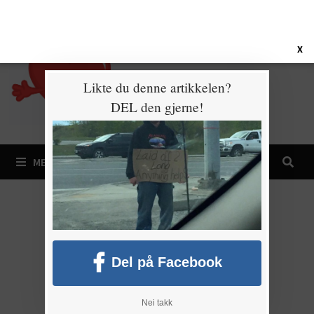
Gå
8. august 2026
til
innhold
X
Likte du denne artikkelen?
DEL den gjerne!
MENY
Del på Facebook
Nei takk