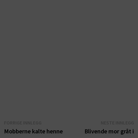
Innleggsnavigasjon
Forrige
N
FORRIGE INNLEGG
NESTE INNLEGG
innlegg:
i
Mobberne kalte henne
Blivende mor gråt i