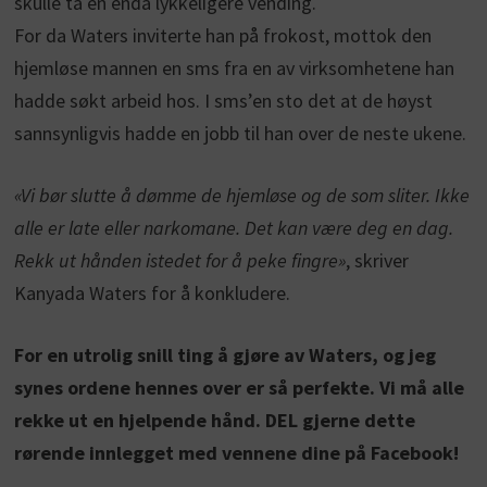
skulle ta en enda lykkeligere vending.
For da Waters inviterte han på frokost, mottok den
hjemløse mannen en sms fra en av virksomhetene han
hadde søkt arbeid hos. I sms’en sto det at de høyst
sannsynligvis hadde en jobb til han over de neste ukene.
«Vi bør slutte å dømme de hjemløse og de som sliter. Ikke
alle er late eller narkomane. Det kan være deg en dag.
Rekk ut hånden istedet for å peke fingre»
, skriver
Kanyada Waters for å konkludere.
For en utrolig snill ting å gjøre av Waters, og jeg
synes ordene hennes over er så perfekte. Vi må alle
rekke ut en hjelpende hånd. DEL gjerne dette
rørende innlegget med vennene dine på Facebook!