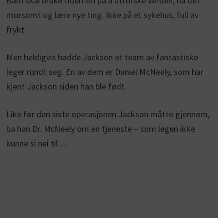
Barn skal bruke tiden sin på å utforske verden, ha det
morsomt og lære nye ting. Ikke på et sykehus, full av
frykt.
Men heldigvis hadde Jackson et team av fantastiske
leger rundt seg. En av dem er Daniel McNeely, som har
kjent Jackson siden han ble født.
Like før den siste operasjonen Jackson måtte gjennom,
ba han Dr. McNeely om en tjeneste – som legen ikke
kunne si nei til…