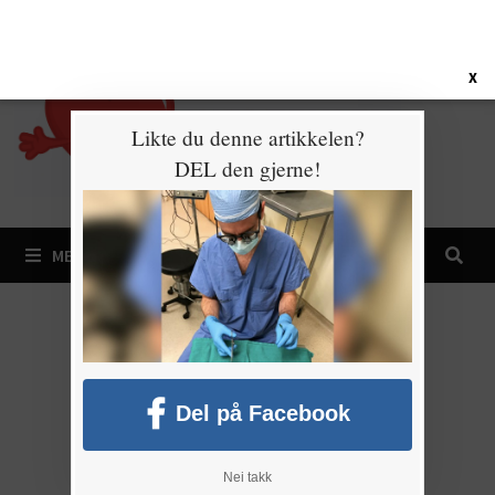
Gå
6. august 2026
til
innhold
X
Likte du denne artikkelen?
DEL den gjerne!
MENY
Del på Facebook
Nei takk