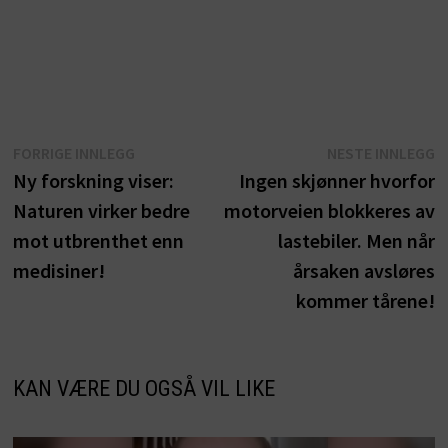
Innleggsnavigasjon
Forrige
N
FORRIGE INNLEGG
NESTE INNLEGG
innlegg:
i
Ny forskning viser:
Ingen skjønner hvorfor
Naturen virker bedre
motorveien blokkeres av
mot utbrenthet enn
lastebiler. Men når
medisiner!
årsaken avsløres
kommer tårene!
KAN VÆRE DU OGSÅ VIL LIKE