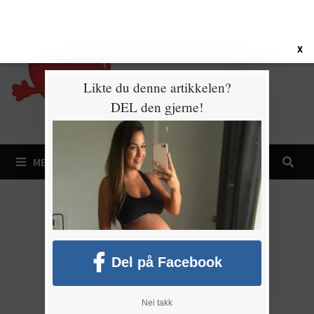
Gå
9. august 2026
til
innhold
X
Likte du denne artikkelen?
DEL den gjerne!
MENY
Del på Facebook
Nei takk