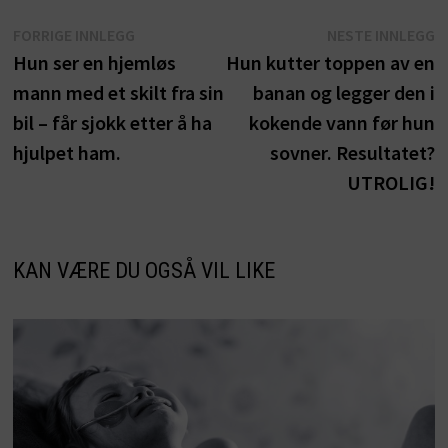
Innleggsnavigasjon
Forrige
N
FORRIGE INNLEGG
NESTE INNLEGG
innlegg:
i
Hun ser en hjemløs
Hun kutter toppen av en
mann med et skilt fra sin
banan og legger den i
bil – får sjokk etter å ha
kokende vann før hun
hjulpet ham.
sovner. Resultatet?
UTROLIG!
KAN VÆRE DU OGSÅ VIL LIKE