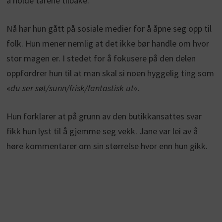
å holde tårene tilbake.
Nå har hun gått på sosiale medier for å åpne seg opp til
folk. Hun mener nemlig at det ikke bør handle om hvor
stor magen er. I stedet for å fokusere på den delen
oppfordrer hun til at man skal si noen hyggelig ting som
«
du ser søt/sunn/frisk/fantastisk ut
«.
Hun forklarer at på grunn av den butikkansattes svar
fikk hun lyst til å gjemme seg vekk. Jane var lei av å
høre kommentarer om sin størrelse hvor enn hun gikk.