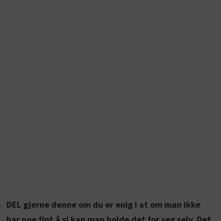
DEL gjerne denne om du er enig i at om man ikke
har noe fint å si kan man holde det for seg selv. Det