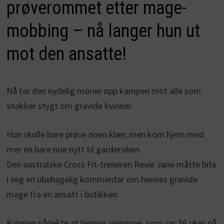
prøverommet etter mage-
mobbing – nå langer hun ut
mot den ansatte!
Nå tar den nydelig moren opp kampen mot alle som
snakker stygt om gravide kvinner.
Hun skulle bare prøve noen klær, men kom hjem med
mer en bare noe nytt til garderoben.
Den australske Cross Fit-treneren Revie Jane måtte bite
i seg en ubehagelig kommentar om hennes gravide
mage fra en ansatt i butikken.
Kvinnen påpekte at hennes venninne, som var 36 uker på