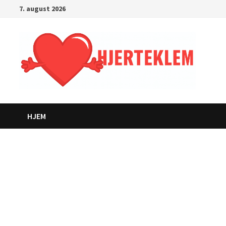
Gå
7. august 2026
til
innhold
HJEM