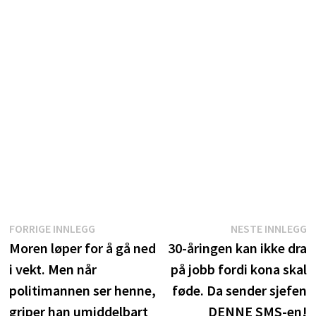
Innleggsnavigasjon
Forrige
N
FORRIGE INNLEGG
NESTE INNLEGG
innlegg:
i
Moren løper for å gå ned
30-åringen kan ikke dra
i vekt. Men når
på jobb fordi kona skal
politimannen ser henne,
føde. Da sender sjefen
griper han umiddelbart
DENNE SMS-en!