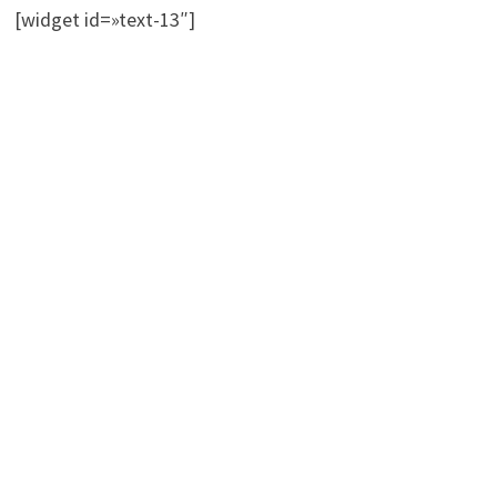
[widget id=»text-13″]