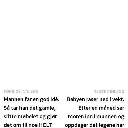
Innleggsnavigasjon
Forrige
N
FORRIGE INNLEGG
NESTE INNLEGG
innlegg:
i
Mannen får en god idé.
Babyen raser ned i vekt.
Så tar han det gamle,
Etter en måned ser
slitte møbelet og gjør
moren inn i munnen og
det om til noe HELT
oppdager det legene har