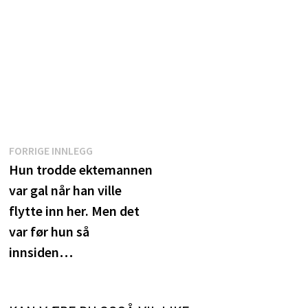
Innleggsnavigasjon
Forrige
FORRIGE INNLEGG
innlegg:
Hun trodde ektemannen
var gal når han ville
flytte inn her. Men det
var før hun så
innsiden…