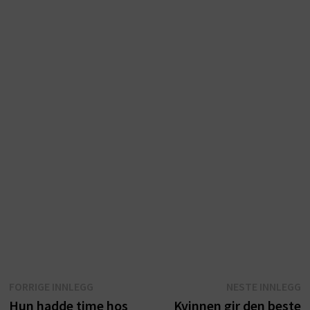
Innleggsnavigasjon
Forrige
N
FORRIGE INNLEGG
NESTE INNLEGG
innlegg:
i
Hun hadde time hos
Kvinnen gir den beste