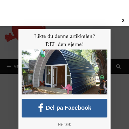
Gå
7. august 2026
til
innhold
X
Likte du denne artikkelen?
DEL den gjerne!
MENY
Del på Facebook
Nei takk