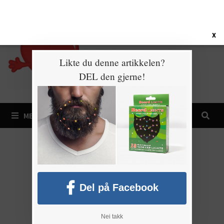
Gå
6. august 2026
til
innhold
X
Likte du denne artikkelen?
DEL den gjerne!
MENY
Del på Facebook
Nei takk