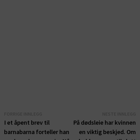
Innleggsnavigasjon
Forrige
N
FORRIGE INNLEGG
NESTE INNLEGG
innlegg:
i
I et åpent brev til
På dødsleie har kvinnen
barnabarna forteller han
en viktig beskjed. Om