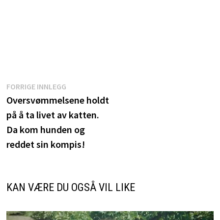
Innleggsnavigasjon
Forrige
FORRIGE INNLEGG
innlegg:
Oversvømmelsene holdt
på å ta livet av katten.
Da kom hunden og
reddet sin kompis!
KAN VÆRE DU OGSÅ VIL LIKE