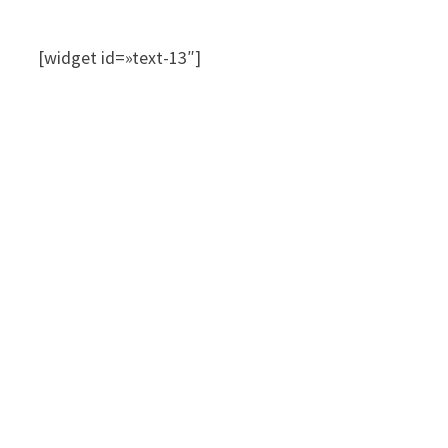
[widget id=»text-13″]