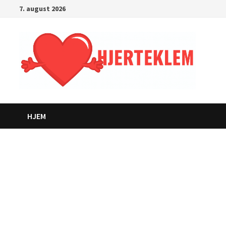
Gå
7. august 2026
til
innhold
HJEM