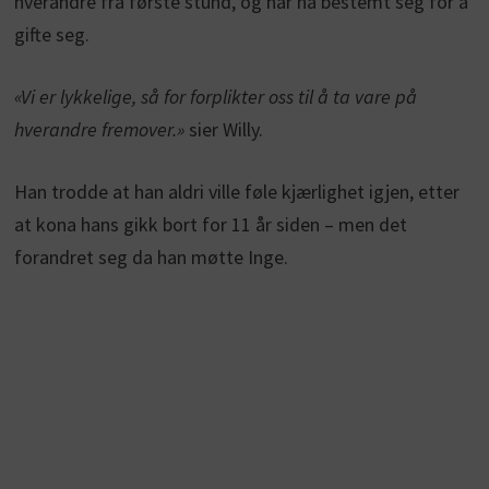
hverandre fra første stund, og har nå bestemt seg for å
gifte seg.
«Vi er lykkelige, så for forplikter oss til å ta vare på
hverandre fremover.»
sier Willy.
Han trodde at han aldri ville føle kjærlighet igjen, etter
at kona hans gikk bort for 11 år siden – men det
forandret seg da han møtte Inge.