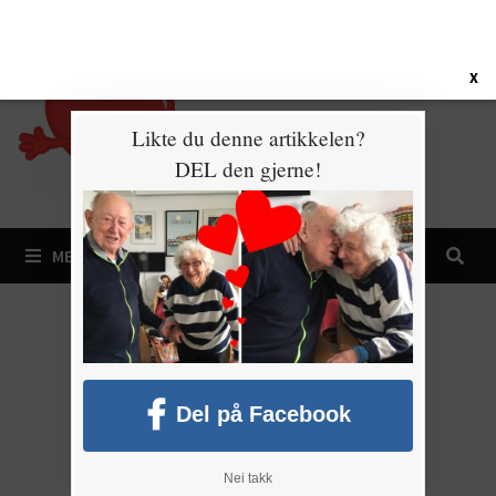
Gå
6. august 2026
til
innhold
X
Likte du denne artikkelen?
DEL den gjerne!
MENY
Del på Facebook
Nei takk