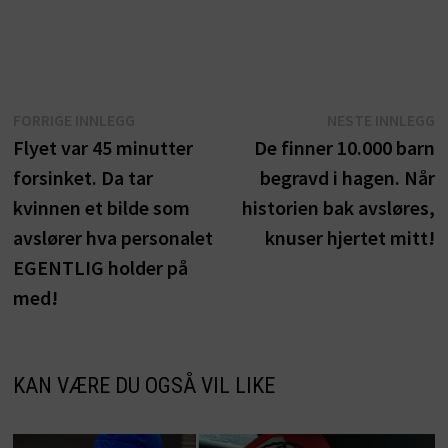
Innleggsnavigasjon
Forrige
N
FORRIGE INNLEGG
NESTE INNLEGG
innlegg:
i
Flyet var 45 minutter
De finner 10.000 barn
forsinket. Da tar
begravd i hagen. Når
kvinnen et bilde som
historien bak avsløres,
avslører hva personalet
knuser hjertet mitt!
EGENTLIG holder på
med!
KAN VÆRE DU OGSÅ VIL LIKE