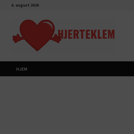
Gå
6. august 2026
til
innhold
HJEM