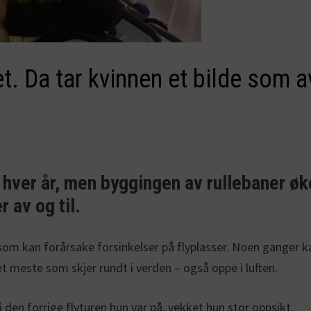
et. Da tar kvinnen et bilde som 
er hver år, men byggingen av rullebaner ø
r av og til.
kk som kan forårsake forsinkelser på flyplasser. Noen ganger
t meste som skjer rundt i verden – også oppe i luften.
 den forrige flyturen hun var på, vekket hun stor oppsikt.