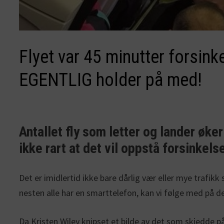
Flyet var 45 minutter forsink
EGENTLIG holder på med!
Antallet fly som letter og lander øk
ikke rart at det vil oppstå forsinkelse
Det er imidlertid ikke bare dårlig vær eller mye trafi
nesten alle har en smarttelefon, kan vi følge med på de
Da Kristen Wiley knipset et bilde av det som skjedde på