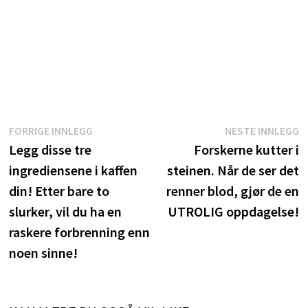
Innleggsnavigasjon
Forrige
N
FORRIGE INNLEGG
NESTE INNLEGG
innlegg:
i
Legg disse tre
Forskerne kutter i
ingrediensene i kaffen
steinen. Når de ser det
din! Etter bare to
renner blod, gjør de en
slurker, vil du ha en
UTROLIG oppdagelse!
raskere forbrenning enn
noen sinne!