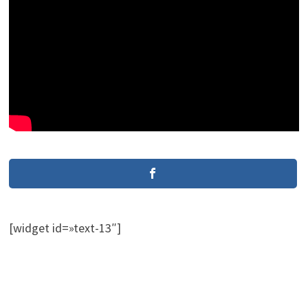
[widget id=»text-13″]