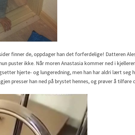
sider finner de, oppdager han det forferdelige! Datteren Ale
un puster ikke. Når moren Anastasia kommer ned i kjelleren 
etter hjerte- og lungeredning, men han har aldri lært seg h
 igjen presser han ned på brystet hennes, og prøver å tilf