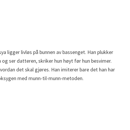
sya ligger livløs på bunnen av bassenget. Han plukker
og ser datteren, skriker hun høyt før hun besvimer.
vordan det skal gjøres. Han imiterer bare det han har
øre oksygen med munn-til-munn-metoden.