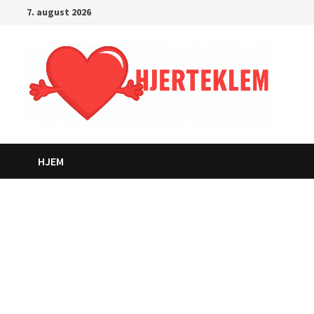
Gå
7. august 2026
til
innhold
HJEM