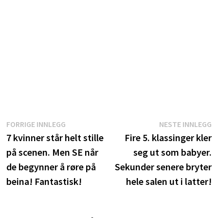
Innleggsnavigasjon
Forrige
N
FORRIGE INNLEGG
NESTE INNLEGG
innlegg:
i
7 kvinner står helt stille
Fire 5. klassinger kler
på scenen. Men SE når
seg ut som babyer.
de begynner å røre på
Sekunder senere bryter
beina! Fantastisk!
hele salen ut i latter!