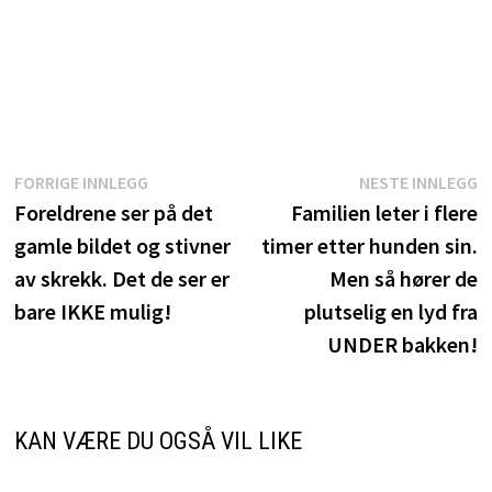
Innleggsnavigasjon
Forrige
N
FORRIGE INNLEGG
NESTE INNLEGG
innlegg:
i
Foreldrene ser på det
Familien leter i flere
gamle bildet og stivner
timer etter hunden sin.
av skrekk. Det de ser er
Men så hører de
bare IKKE mulig!
plutselig en lyd fra
UNDER bakken!
KAN VÆRE DU OGSÅ VIL LIKE