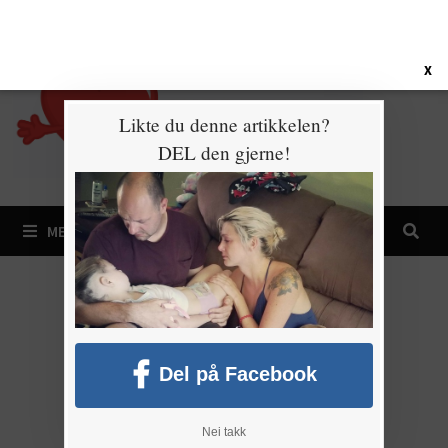
Gå
9. august 2026
til
innhold
X
Likte du denne artikkelen?
DEL den gjerne!
MENY
Del på Facebook
Nei takk