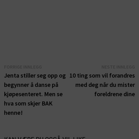
Innleggsnavigasjon
Forrige
N
FORRIGE INNLEGG
NESTE INNLEGG
innlegg:
i
Jenta stiller seg opp og
10 ting som vil forandres
begynner å danse på
med deg når du mister
kjøpesenteret. Men se
foreldrene dine
hva som skjer BAK
henne!